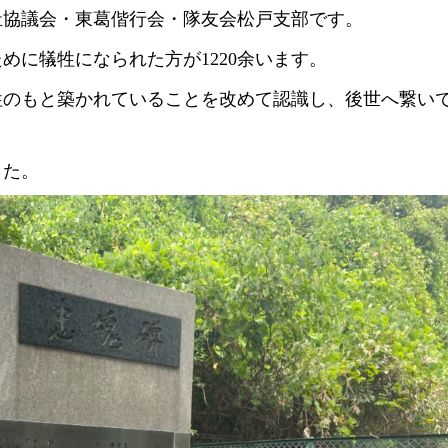
祉協議会・東葛偕行会・隊友会松戸支部です。
めに犠牲になられた方が1220余います。
牲のもと築かれていることを改めて認識し、後世へ繋い
した。