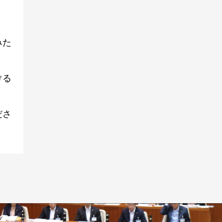
みた
ける
ださ