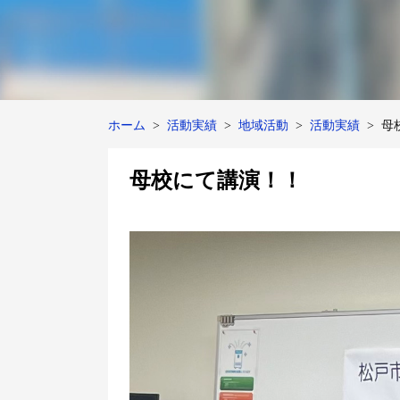
ホーム
活動実績
地域活動
活動実績
母
母校にて講演！！